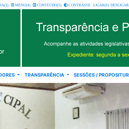
SA(3)
MENU(4)
CONTEÚDO(5)
CONTRASTE: LIGAR(6)
DESLIGAR(
DORES
TRANSPARÊNCIA
SESSÕES / PROPOSITU