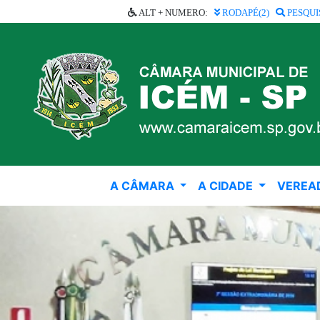
ALT + NUMERO:
RODAPÉ(2)
PESQUI
A CÂMARA
A CIDADE
VEREA