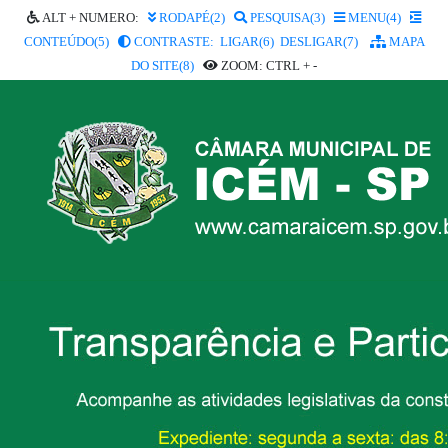
ALT + NUMERO:
RODAPÉ(2)
PESQUISA(3)
MENU(4)
CONTEÚDO(5)
CONTRASTE: LIGAR(6)
DESLIGAR(7)
MAPA
DO SITE(8)
ZOOM: CTRL + -